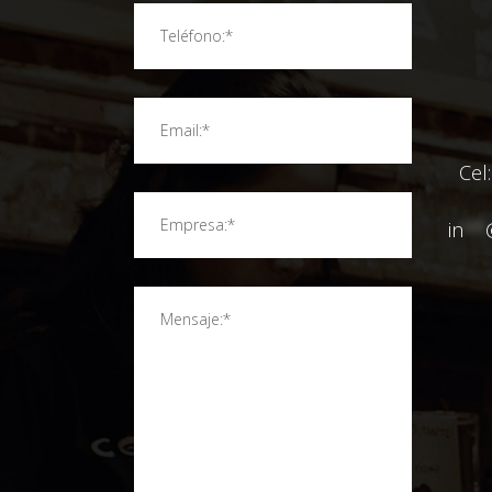
Cel
in
**