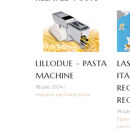
LILLODUE – PASTA
LA
MACHINE
ITA
RE
18 julio, 2024
maquinas para hacer pasta
RE
16 jul
Equipo
para h