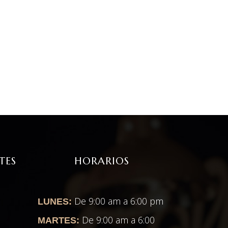
TES
HORARIOS
e
De 9:00 am a 6:00 pm
LUNES:
De 9:00 am a 6:00
MARTES: