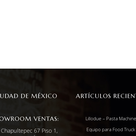
IUDAD DE MÉXICO
ARTÍCULOS RECIEN
OWROOM VENTAS:
Lillodue – Pasta Machin
Equipo para Food Truck
. Chapultepec 67 Piso 1,