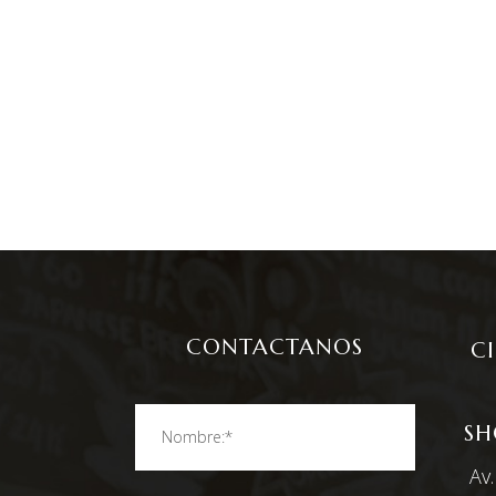
CONTACTANOS
C
SH
Av