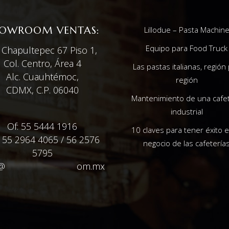
OWROOM VENTAS:
Lillodue – Pasta Machin
Equipo para Food Truck
. Chapultepec 67 Piso 1,
Col. Centro, Área 4
Las pastas italianas, región
Alc. Cuauhtémoc,
región
CDMX, C.P. 06040
Mantenimiento de una cafe
industrial
Of: 55 5444 1916
10 claves para tener éxito e
: 55 2964 4065 / 56 2576
negocio de las cafetería
5795
@
**************
om.mx