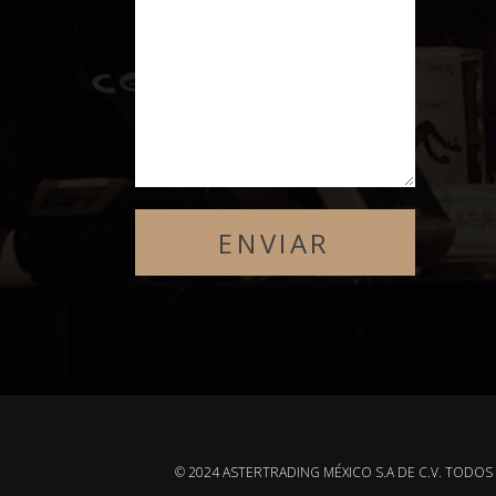
© 2024 ASTERTRADING MÉXICO S.A DE C.V. TODO