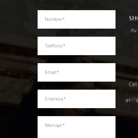
SH
Av
Cel
in
**