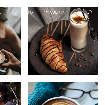
0
G
CONTACTO
MI CUENTA
RIPS
BAKED BEANS
red
Cup of Coffee
Filtered