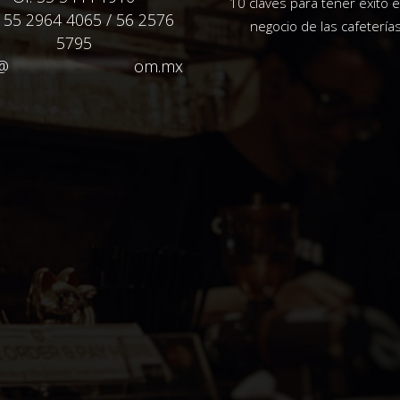
10 claves para tener éxito e
: 55 2964 4065 / 56 2576
negocio de las cafetería
5795
@
**************
om.mx