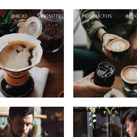
INICIO
NOSOTROS
PRODUCTOS
BLO
BREWED
COFFEE D
p of Coffee
Filtered
Cup of Coffee
Filte