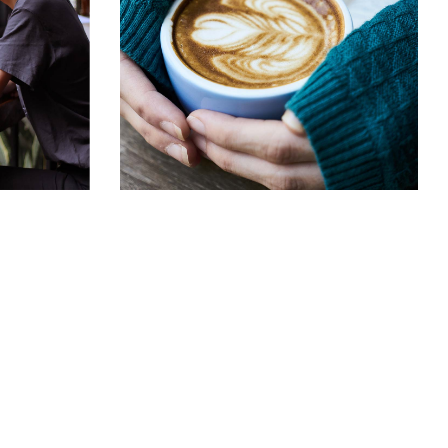
ENT
BIG MUGS
red
Cup of Coffee
Filtered