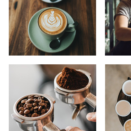
BEST AROMAS
Cup of Coffee
Filtered
Cu
ESSPRESSO
Aroma
Filtered