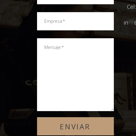
Cel
in
**