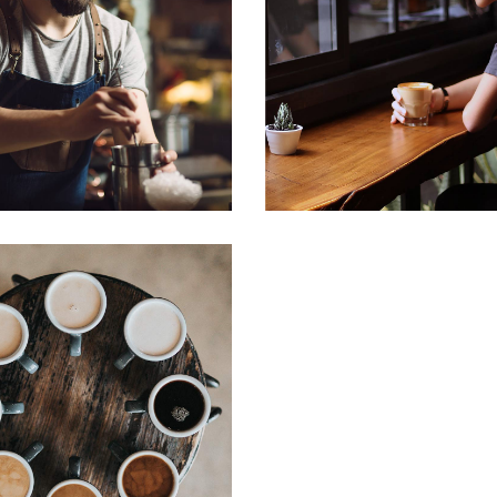
CREAMS
ENJOYM
p of Coffee
Filtered
Cup of Coffee
Filte
MOCHA
Filtered
Mornings